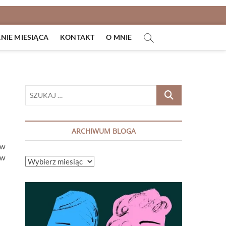
IE MIESIĄCA
KONTAKT
O MNIE
SZUKAJ
…
ARCHIWUM BLOGA
 w
ów
ARCHIWUM
BLOGA