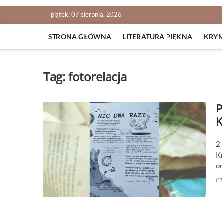
piątek, 07 sierpnia, 2026
STRONA GŁÓWNA
LITERATURA PIĘKNA
KRY
Tag:
fotorelacja
P
2
K
o
CZ