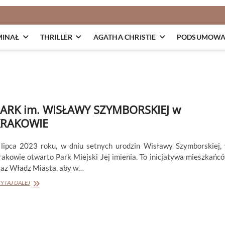
MINAŁ
THRILLER
AGATHA CHRISTIE
PODSUMOWAN
ARK im. WISŁAWY SZYMBORSKIEJ w
KRAKOWIE
 lipca 2023 roku, w dniu setnych urodzin Wisławy Szymborskiej,
rakowie otwarto Park Miejski Jej imienia. To inicjatywa mieszkańc
raz Władz Miasta, aby w…
PARK
YTAJ DALEJ
im.
WISŁAWY
SZYMBORSKIEJ
w