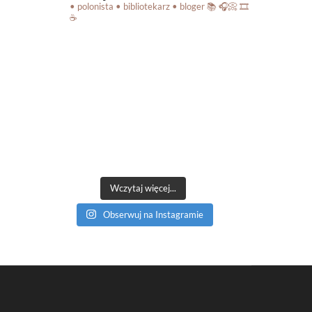
• polonista • bibliotekarz • bloger
📚 🎧📀 🎞️
☕️
Wczytaj więcej...
Obserwuj na Instagramie