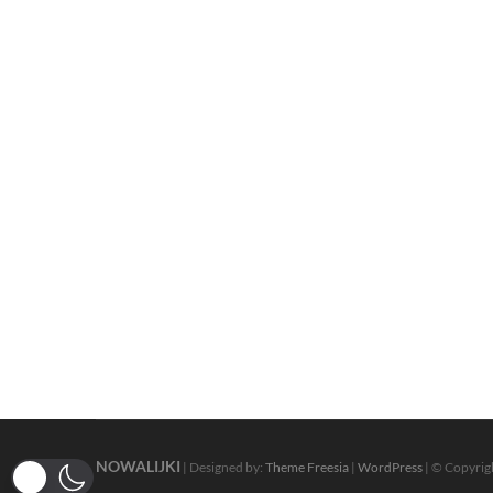
NOWALIJKI
| Designed by:
Theme Freesia
|
WordPress
| © Copyrigh