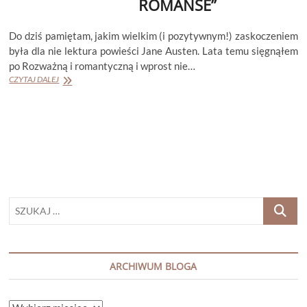
ROMANSE”
Do dziś pamiętam, jakim wielkim (i pozytywnym!) zaskoczeniem
była dla nie lektura powieści Jane Austen. Lata temu sięgnąłem
po Rozważną i romantyczną i wprost nie…
ANNA
CZYTAJ DALEJ
PRZEDPEŁSKA-
TRZECIAKOWSKA
„JANE
AUSTEN
I
JEJ
RACJONALNE
ROMANSE”
SZUKAJ
…
ARCHIWUM BLOGA
ARCHIWUM