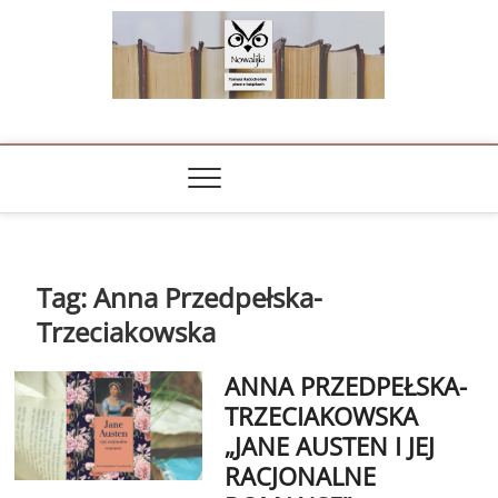
Skip
to
content
NOWALIJKI
TOMASZ RADOCHOŃSKI PISZE O KSIĄŻKACH
Tag:
Anna Przedpełska-
Trzeciakowska
ANNA PRZEDPEŁSKA-
TRZECIAKOWSKA
„JANE AUSTEN I JEJ
RACJONALNE