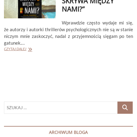
SKRYWA MIĘDZY
NAMI?”
Wprawdzie często wydaje mi się,
że autorzy i autorki thrillerów psychologicznych nie są w stanie
niczym mnie zaskoczyć, nadal z przyjemnością sięgam po ten
gatunek.…
JOHN
CZYTAJ DALEJ
MARRS
„CO
SIĘ
SKRYWA
MIĘDZY
NAMI?”
SZUKAJ
…
ARCHIWUM BLOGA