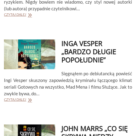
ryzykiem. Nigdy bowiem nie wiadomo, czy styl nowej autorki
(lub autora) przypadnie czytelnikowi…
EMMA
CZYTAJ DALEJ
HAUGHTON
„MROK”
INGA VESPER
„BARDZO DŁUGIE
POPOŁUDNIE”
Sięgnąłem po debiutancką powieść
Ingi Vesper skuszony zapowiedzią kryminału łączącego klimat
seriali Gotowych na wszystko, Mad Mena i filmu Służące. Jak to
zwykle bywa, do…
INGA
CZYTAJ DALEJ
VESPER
„BARDZO
DŁUGIE
POPOŁUDNIE”
JOHN MARRS „CO SIĘ