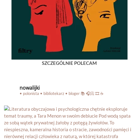
SZCZEGÓLNIE POLECAM
nowalijki
• polonista • bibliotekarz • bloger
📚 🎧📀 🎞️ ☕️