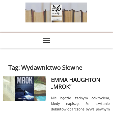
Skip
to
content
NOWALIJKI
TOMASZ RADOCHOŃSKI PISZE O KSIĄŻKACH
Tag:
Wydawnictwo Słowne
EMMA HAUGHTON
„MROK”
Nie będzie żadnym odkryciem,
kiedy napiszę, że czytanie
debiutów obarczone bywa pewnym