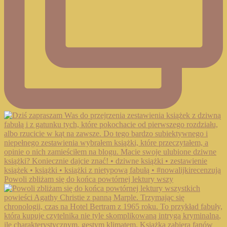
Powoli zbliżam się do końca powtórnej lektury wszy