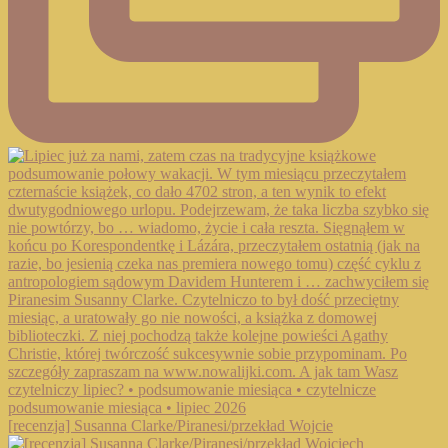
[recenzja] Susanna Clarke/Piranesi/przekład Wojcie