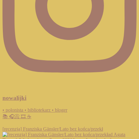
nowalijki
• polonista • bibliotekarz • bloger
📚 🎧📀 🎞️ ☕️
[recenzja] Franziska Gänsler/Lato bez końca/przekł