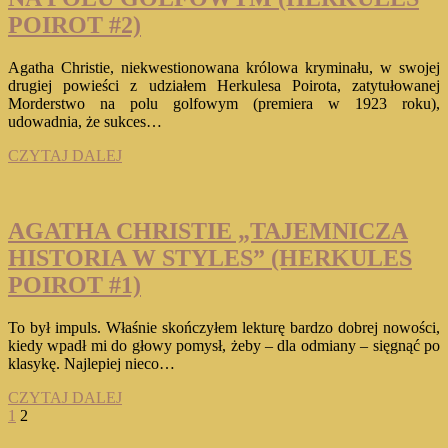
POIROT
#3)
POIROT #2)
Agatha Christie, niekwestionowana królowa kryminału, w swojej
drugiej powieści z udziałem Herkulesa Poirota, zatytułowanej
Morderstwo na polu golfowym (premiera w 1923 roku),
udowadnia, że sukces…
AGATHA
CZYTAJ DALEJ
CHRISTIE
„MORDERSTWO
NA
POLU
AGATHA CHRISTIE „TAJEMNICZA
GOLFOWYM
HISTORIA W STYLES” (HERKULES
(HERKULES
POIROT
POIROT #1)
#2)
To był impuls. Właśnie skończyłem lekturę bardzo dobrej nowości,
kiedy wpadł mi do głowy pomysł, żeby – dla odmiany – sięgnąć po
klasykę. Najlepiej nieco…
AGATHA
CZYTAJ DALEJ
Stronicowanie
Previous
Page
Page
CHRISTIE
1
2
page
„TAJEMNICZA
wpisów