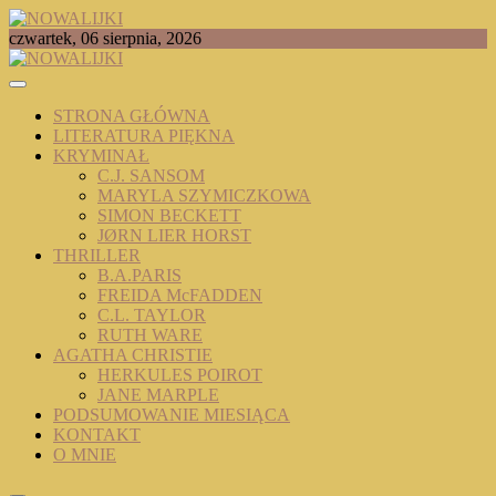
Skip
to
TOMASZ RADOCHOŃSKI PISZE O KSIĄŻKACH
czwartek, 06 sierpnia, 2026
content
NOWALIJKI
STRONA GŁÓWNA
LITERATURA PIĘKNA
KRYMINAŁ
C.J. SANSOM
MARYLA SZYMICZKOWA
SIMON BECKETT
JØRN LIER HORST
THRILLER
B.A.PARIS
FREIDA McFADDEN
C.L. TAYLOR
RUTH WARE
AGATHA CHRISTIE
HERKULES POIROT
JANE MARPLE
PODSUMOWANIE MIESIĄCA
KONTAKT
O MNIE