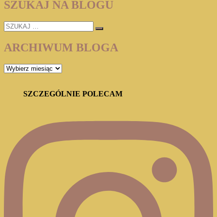
HISTORIA
SZUKAJ NA BLOGU
W
STYLES”
SZUKAJ
(HERKULES
…
POIROT
#1)
ARCHIWUM BLOGA
ARCHIWUM
BLOGA
SZCZEGÓLNIE POLECAM