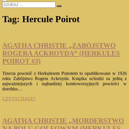
SZUKAJ
…
Tag:
Hercule Poirot
AGATHA CHRISTIE „ZABÓJSTWO
ROGERA ACKROYDA” (HERKULES
POIROT #3)
Trzecia powieść z Herkulesem Poirotem to opublikowane w 1926
roku Zabójstwo Rogera Ackroyda. Książka uchodzi za jedną z
najważniejszych i najbardziej kontrowersyjnych powieści w
dorobku…
AGATHA
CZYTAJ DALEJ
CHRISTIE
„ZABÓJSTWO
ROGERA
ACKROYDA”
AGATHA CHRISTIE „MORDERSTWO
(HERKULES
NA POLU GOLFOWYM (HERKULES