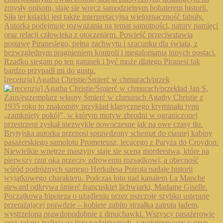
[recenzja] Agatha Christie/Śmierć w chmurach/przek