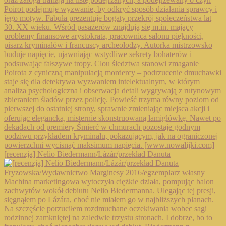
[recenzja] Nelio Biedermann/Lázár/przekład Danuta