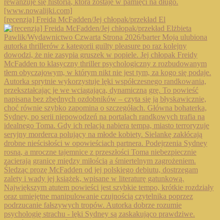
[recenzja] Freida McFadden/Jej chłopak/przekład El