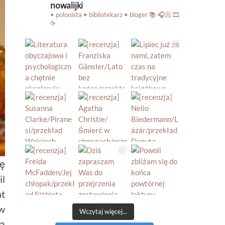
nowalijki
• polonista • bibliotekarz • bloger
📚 🎧📀 🎞️
☕️
łę
il
at
 w
Wczytaj więcej...
cą