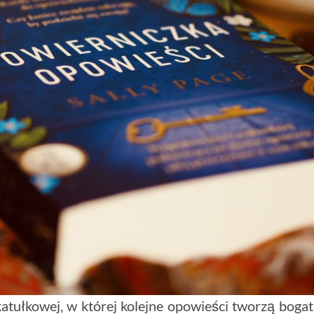
atułkowej, w której kolejne opowieści tworzą boga