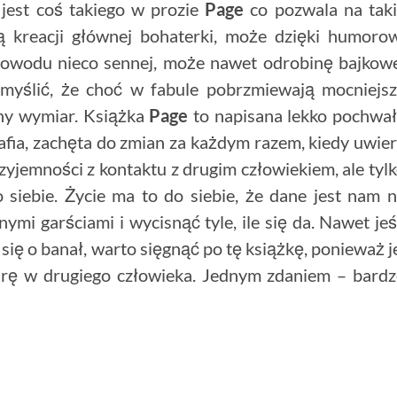
 jest coś takiego w prozie
Page
co pozwala na tak
ą kreacji głównej bohaterki, może dzięki humoro
powodu nieco sennej, może nawet odrobinę bajkow
myślić, że choć w fabule pobrzmiewają mocniejs
zny wymiar. Książka
Page
to napisana lekko pochwa
trafia, zachęta do zmian za każdym razem, kiedy uwie
zyjemności z kontaktu z drugim człowiekiem, ale tyl
 siebie. Życie ma to do siebie, że dane jest nam 
ymi garściami i wycisnąć tyle, ile się da. Nawet jeś
 się o banał, warto sięgnąć po tę książkę, ponieważ j
iarę w drugiego człowieka. Jednym zdaniem – bard