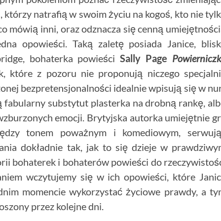
, którzy natrafią w swoim życiu na kogoś, kto nie tyl
 co mówią inni, oraz odznacza się cenną umiejętnośc
dna opowieści. Taką zaletę posiada Janice, blis
bridge, bohaterka powieści
Sally Page
Powiernicz
ek, które z pozoru nie proponują niczego specjaln
onej bezpretensjonalności idealnie wpisują się w nu
ą fabularny substytut plasterka na drobną rankę, al
wzburzonych emocji. Brytyjska autorka umiejętnie g
 między tonem poważnym i komediowym, serwują
ania dokładnie tak, jak to się dzieje w prawdziw
orii bohaterek i bohaterów powieści do rzeczywistoś
niem wczytujemy się w ich opowieści, które Jani
ednim momencie wykorzystać życiowe prawdy, a t
szony przez kolejne dni.