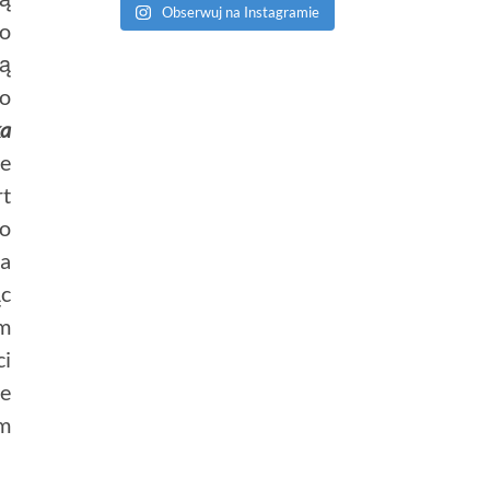
Obserwuj na Instagramie
ko
ią
ko
ka
ie
rt
bo
ra
c
ym
ci
ce
ym