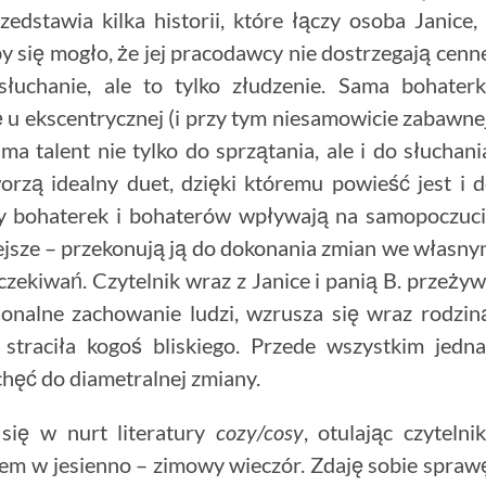
dstawia kilka historii, które łączy osoba Janice,
y się mogło, że jej pracodawcy nie dostrzegają cenn
słuchanie, ale to tylko złudzenie. Sama bohater
 u ekscentrycznej (i przy tym niesamowicie zabawne
ma talent nie tylko do sprzątania, ale i do słuchani
rzą idealny duet, dzięki któremu powieść jest i 
sy bohaterek i bohaterów wpływają na samopoczuc
iejsze – przekonują ją do dokonania zmian we własn
oczekiwań. Czytelnik wraz z Janice i panią B. przeży
jonalne zachowanie ludzi, wzrusza się wraz rodzin
straciła kogoś bliskiego. Przede wszystkim jedn
i chęć do diametralnej zmiany.
 się w nurt literatury
cozy/cosy
, otulając czytelni
em w jesienno – zimowy wieczór. Zdaję sobie spraw