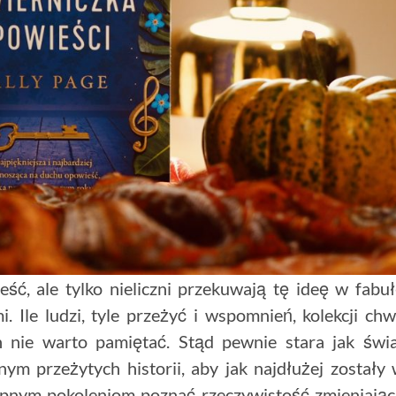
ć, ale tylko nieliczni przekuwają tę ideę w fabu
Ile ludzi, tyle przeżyć i wspomnień, kolekcji chw
ch nie warto pamiętać. Stąd pewnie stara jak świ
ym przeżytych historii, aby jak najdłużej zostały
ępnym pokoleniom poznać rzeczywistość zmieniają