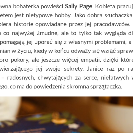
łówna bohaterka powieści
Sally Page
. Kobieta pracu
retem jest nietypowe hobby. Jako dobra słuchaczka
biera historie opowiadane przez jej pracodawców.
e co najwyżej żmudne, ale to tylko tak wygląda d
 pomagają jej uporać się z własnymi problemami, a
mian w życiu, kiedy w końcu odważy się wziąć spra
o pokory, ale jeszcze więcej empatii, dzięki któr
wierzającego jej swoje sekrety. Janice raz po r
rii – radosnych, chwytających za serce, niełatwych
ego, co ma do powiedzenia skromna sprzątaczka.