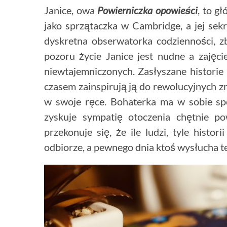
Janice, owa
Powierniczka opowieści
, to g
jako sprzątaczka w Cambridge, a jej sek
dyskretna obserwatorka codzienności, z
pozoru życie Janice jest nudne a zajęci
niewtajemniczonych. Zasłyszane historie
czasem zainspirują ją do rewolucyjnych z
w swoje ręce. Bohaterka ma w sobie spor
zyskuje sympatię otoczenia chętnie po
przekonuje się, że ile ludzi, tyle histo
odbiorze, a pewnego dnia ktoś wysłucha t