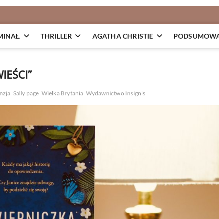
MINAŁ
THRILLER
AGATHA CHRISTIE
PODSUMOWAN
IEŚCI”
nzja
Sally page
Wielka Brytania
Wydawnictwo Insignis