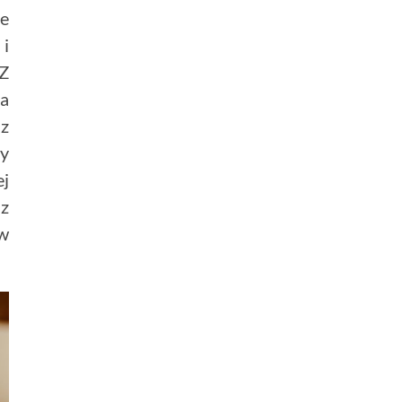
je
 i
 Z
la
 z
wy
ej
az
 w