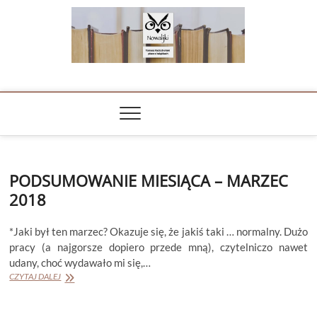
Skip
to
content
NOWALIJKI
TOMASZ RADOCHOŃSKI PISZE O KSIĄŻKACH
PODSUMOWANIE MIESIĄCA – MARZEC
2018
*Jaki był ten marzec? Okazuje się, że jakiś taki … normalny. Dużo
pracy (a najgorsze dopiero przede mną), czytelniczo nawet
udany, choć wydawało mi się,…
PODSUMOWANIE
CZYTAJ DALEJ
MIESIĄCA
–
MARZEC