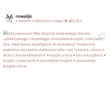
nowalijki
• polonista • bibliotekarz • bloger
📚 🎧📀 🎞️ ☕️