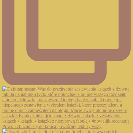
Powoli zbliżam się do końca powtórnej lektury wszy