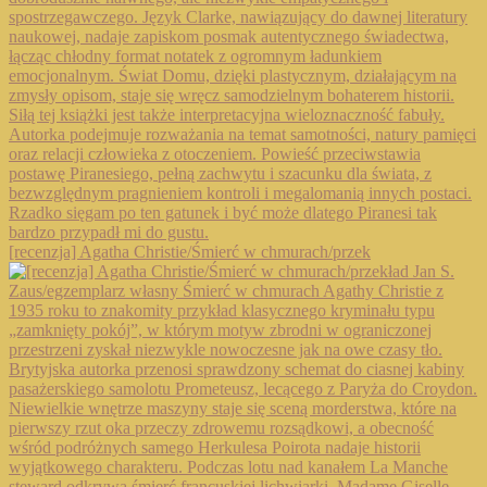
[recenzja] Agatha Christie/Śmierć w chmurach/przek