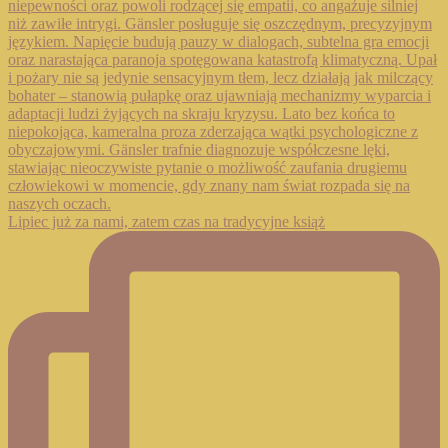
Lipiec już za nami, zatem czas na tradycyjne książ