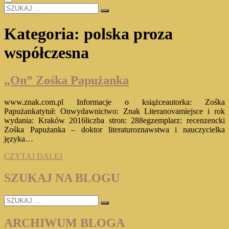
SZUKAJ
…
Kategoria:
polska proza
współczesna
„On” Zośka Papużanka
www.znak.com.pl Informacje o książceautorka: Zośka
Papużankatytuł: Onwydawnictwo: Znak Literanovamiejsce i rok
wydania: Kraków 2016liczba stron: 288egzemplarz: recenzencki
Zośka Papużanka – doktor literaturoznawstwa i nauczycielka
języka…
„On”
CZYTAJ DALEJ
Zośka
Papużanka
SZUKAJ NA BLOGU
SZUKAJ
…
ARCHIWUM BLOGA