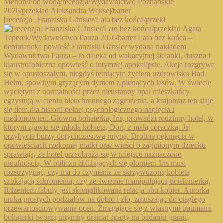
[recenzja] Franziska Gänsler/Lato bez końca/przekł