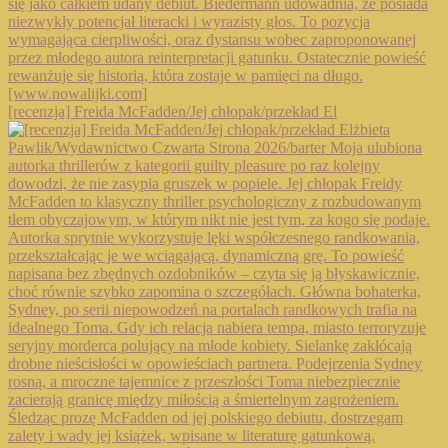
[recenzja] Freida McFadden/Jej chłopak/przekład El