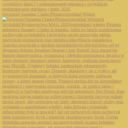
[recenzja] Susanna Clarke/Piranesi/przekład Wojcie