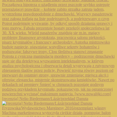
[recenzja] Nelio Biedermann/Lázár/przekład Danuta