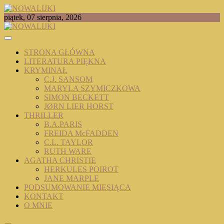
Skip
to
TOMASZ RADOCHOŃSKI PISZE O KSIĄŻKACH
piątek, 07 sierpnia, 2026
content
NOWALIJKI
STRONA GŁÓWNA
LITERATURA PIĘKNA
KRYMINAŁ
C.J. SANSOM
MARYLA SZYMICZKOWA
SIMON BECKETT
JØRN LIER HORST
THRILLER
B.A.PARIS
FREIDA McFADDEN
C.L. TAYLOR
RUTH WARE
AGATHA CHRISTIE
HERKULES POIROT
JANE MARPLE
PODSUMOWANIE MIESIĄCA
KONTAKT
O MNIE