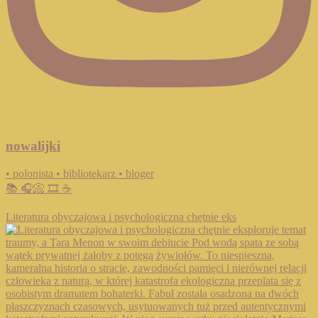
nowalijki
• polonista • bibliotekarz • bloger
📚 🎧📀 🎞️ ☕️
Literatura obyczajowa i psychologiczna chętnie eks