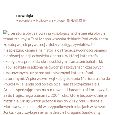
nowalijki
• polonista • bibliotekarz • bloger
📚 🎧📀 🎞️ ☕️