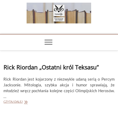
Skip
to
content
NOWALIJKI
TOMASZ RADOCHOŃSKI PISZE O KSIĄŻKACH
Rick Riordan „Ostatni król Teksasu”
Rick Riordan jest kojarzony z niezwykle udaną serią o Percym
Jacksonie. Mitologia, szybka akcja i humor sprawiają, że
młodzież wręcz pochłania kolejne części Olimpijskich Herosów.
…
Rick
CZYTAJ DALEJ
Riordan
„Ostatni
król