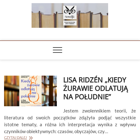
Skip
to
content
NOWALIJKI
TOMASZ RADOCHOŃSKI PISZE O KSIĄŻKACH
LISA RIDZÉN „KIEDY
ŻURAWIE ODLATUJĄ
NA POŁUDNIE”
Jestem zwolennikiem teorii, że
literatura od swoich początków zdążyła podjąć wszystkie
istotne tematy, a różna ich interpretacja wynika z wpływu
czynników obiektywnych: czasów, obyczajów, czy…
LISA
CZYTAJ DALEJ