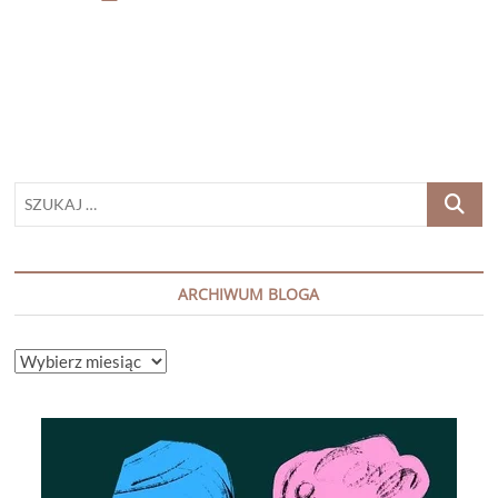
RIDZÉN
„KIEDY
ŻURAWIE
ODLATUJĄ
NA
POŁUDNIE”
SZUKAJ
…
ARCHIWUM BLOGA
ARCHIWUM
BLOGA