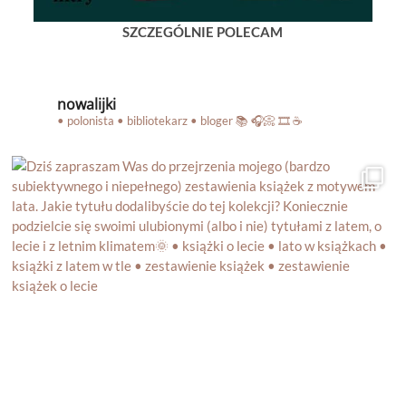
SZCZEGÓLNIE POLECAM
nowalijki
• polonista • bibliotekarz • bloger
📚 🎧📀 🎞️ ☕️