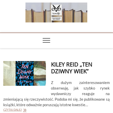
Skip
to
content
NOWALIJKI
TOMASZ RADOCHOŃSKI PISZE O KSIĄŻKACH
KILEY REID „TEN
DZIWNY WIEK”
Z dużym zainteresowaniem
obserwuję, jak szybko rynek
wydawniczy reaguje na
zmieniającą się rzeczywistość. Podoba mi się, że publikowane są
książki, które odważnie poruszają istotne kwestie…
KILEY
CZYTAJ DALEJ