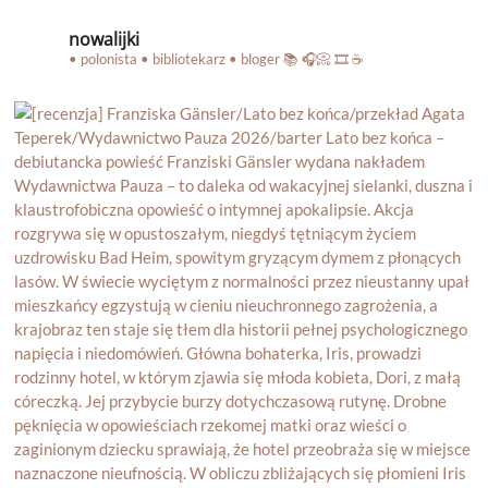
nowalijki
• polonista • bibliotekarz • bloger
📚 🎧📀 🎞️ ☕️