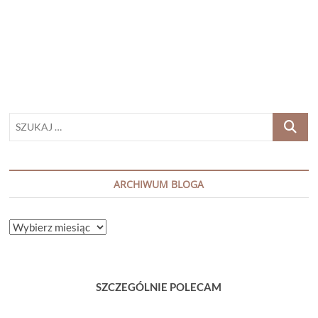
REID
„TEN
DZIWNY
WIEK”
SZUKAJ
…
ARCHIWUM BLOGA
ARCHIWUM
BLOGA
SZCZEGÓLNIE POLECAM