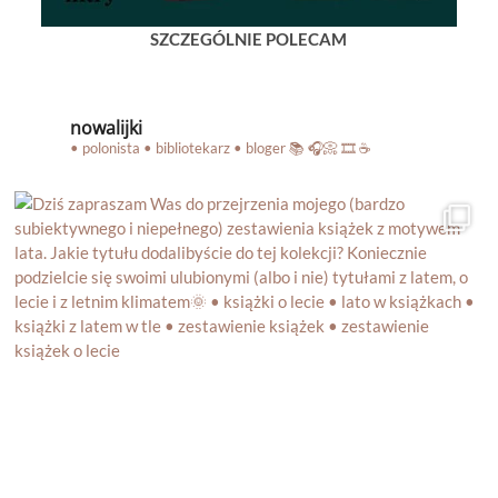
SZCZEGÓLNIE POLECAM
nowalijki
• polonista • bibliotekarz • bloger
📚 🎧📀 🎞️ ☕️