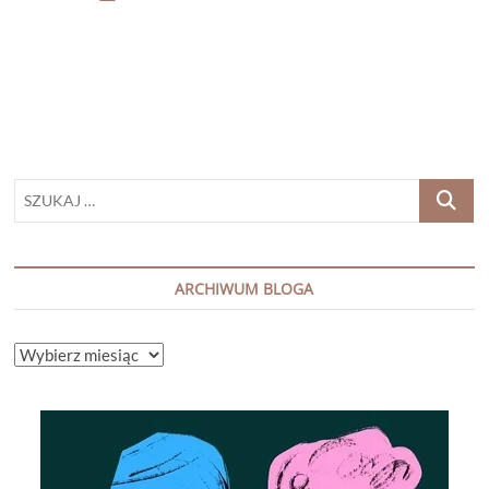
CARPENTER
„TYLKO
MATKA”
SZUKAJ
…
ARCHIWUM BLOGA
ARCHIWUM
BLOGA