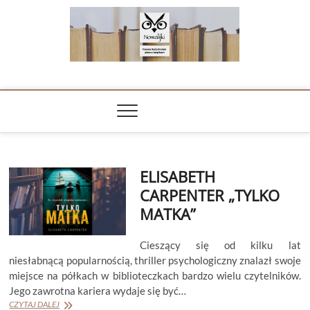
Skip
to
content
NOWALIJKI
TOMASZ RADOCHOŃSKI PISZE O KSIĄŻKACH
ELISABETH
CARPENTER „TYLKO
MATKA”
Cieszący się od kilku lat
niesłabnącą popularnością, thriller psychologiczny znalazł swoje
miejsce na półkach w biblioteczkach bardzo wielu czytelników.
Jego zawrotna kariera wydaje się być…
ELISABETH
CZYTAJ DALEJ