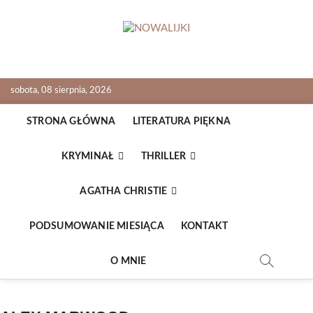
Skip
to
content
NOWALIJKI
TOMASZ RADOCHOŃSKI PISZE O KSIĄŻKACH
sobota, 08 sierpnia, 2026
STRONA GŁÓWNA
LITERATURA PIĘKNA
KRYMINAŁ
THRILLER
AGATHA CHRISTIE
PODSUMOWANIE MIESIĄCA
KONTAKT
O MNIE