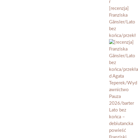
[recenzja]
Franziska
Gänsler/Lato
bez
końca/przekł