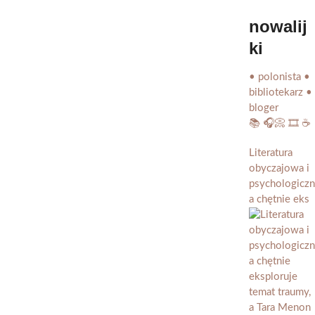
nowalij
ki
• polonista •
bibliotekarz •
bloger
📚 🎧📀 🎞️ ☕️
Literatura
obyczajowa i
psychologiczn
a chętnie eks