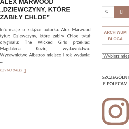
ALEX MARWOOD
„DZIEWCZYNY, KTÓRE
SZUKA
…
ZABIŁY CHLOE”
Informacje o książce autorka: Alex Marwood
ARCHIWUM
tytuł: Dziewczyny, które zabiły Chloe tytuł
BLOGA
oryginału: The Wicked Girls przekład:
Magdalena Koziej wydawnictwo:
Wydawnictwo Albatros miejsce i rok wydania:
ARCHIWUM
…
BLOGA
ALEX
CZYTAJ DALEJ
MARWOOD
SZCZEGÓLNI
„DZIEWCZYNY,
E POLECAM
KTÓRE
ZABIŁY
CHLOE”