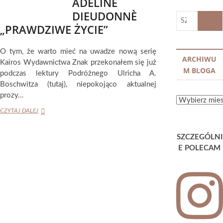
ADELINE
DIEUDONNÈ
SZUKA
„PRAWDZIWE ŻYCIE”
…
O tym, że warto mieć na uwadze nową serię
ARCHIWU
Kairos Wydawnictwa Znak przekonałem się już
M BLOGA
podczas lektury Podróżnego Ulricha A.
Boschwitza (tutaj), niepokojąco aktualnej
prozy…
ARCHIWUM
ADELINE
BLOGA
CZYTAJ DALEJ
DIEUDONNÈ
„PRAWDZIWE
SZCZEGÓLNI
ŻYCIE”
E POLECAM