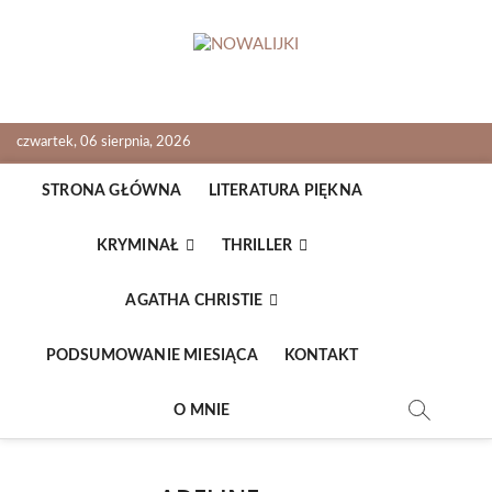
Skip
to
content
NOWALIJKI
TOMASZ RADOCHOŃSKI PISZE O KSIĄŻKACH
czwartek, 06 sierpnia, 2026
STRONA GŁÓWNA
LITERATURA PIĘKNA
KRYMINAŁ
THRILLER
AGATHA CHRISTIE
PODSUMOWANIE MIESIĄCA
KONTAKT
O MNIE