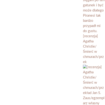
[recenzja]
Agatha
Christie/
Śmierć w
chmurach/prz
ek