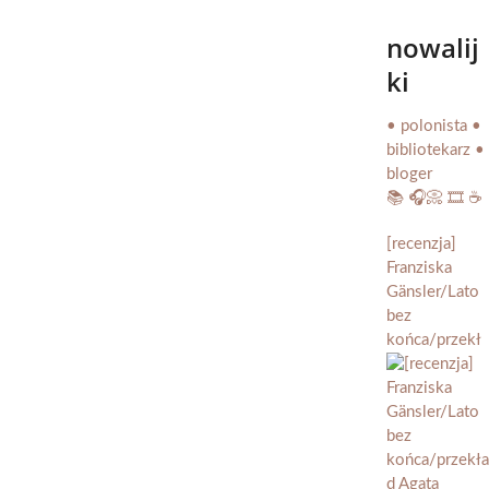
nowalij
ki
• polonista •
bibliotekarz •
bloger
📚 🎧📀 🎞️ ☕️
[recenzja]
Franziska
Gänsler/Lato
bez
końca/przekł