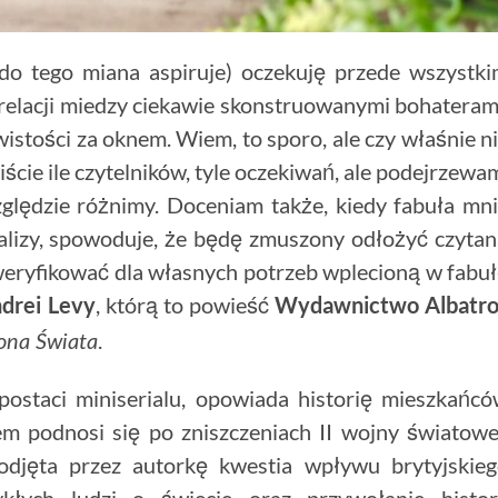
a do tego miana aspiruje) oczekuję przede wszystk
i relacji miedzy ciekawie skonstruowanymi bohateram
istości za oknem. Wiem, to sporo, ale czy właśnie n
ście ile czytelników, tyle oczekiwań, ale podejrzewa
zględzie różnimy. Doceniam także, kiedy fabuła mn
alizy, spowoduje, że będę zmuszony odłożyć czyta
 zweryfikować dla własnych potrzeb wplecioną w fabu
drei Levy
, którą to powieść
Wydawnictwo Albatro
.
rona Świata
ostaci miniserialu, opowiada historię mieszkańc
em podnosi się po zniszczeniach II wojny światowe
podjęta przez autorkę kwestia wpływu brytyjskie
łych ludzi o świecie oraz przywołanie histor