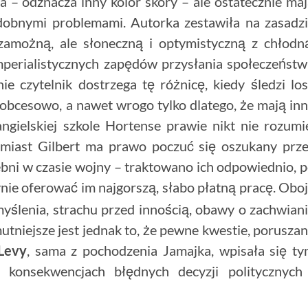
, ba – odznacza inny kolor skóry – ale ostatecznie ma
odobnymi problemami. Autorka zestawiła na zasadz
zamożną, ale słoneczną i optymistyczną z chłodn
mperialistycznych zapędów przysłania społeczeńst
ie czytelnik dostrzega tę różnicę, kiedy śledzi lo
ą obcesowo, a nawet wrogo tylko dlatego, że mają in
ngielskiej szkole Hortense prawie nikt nie rozumi
omiast Gilbert ma prawo poczuć się oszukany prz
zebni w czasie wojny – traktowano ich odpowiednio, 
nie oferować im najgorszą, słabo płatną pracę. Obo
myślenia, strachu przed innością, obawy o zachwian
mutniejsze jest jednak to, że pewne kwestie, porusza
Levy
, sama z pochodzenia Jamajka, wpisała się t
konsekwencjach błędnych decyzji politycznych 