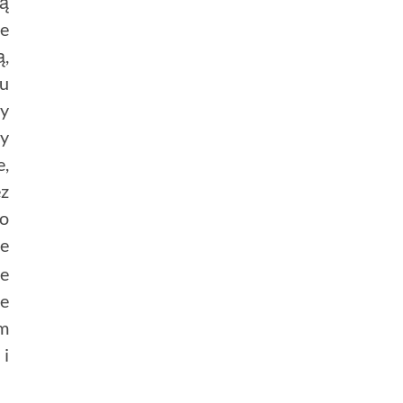
ją
ie
ą,
wu
sy
ny
e,
ez
po
je
ie
ne
ym
i