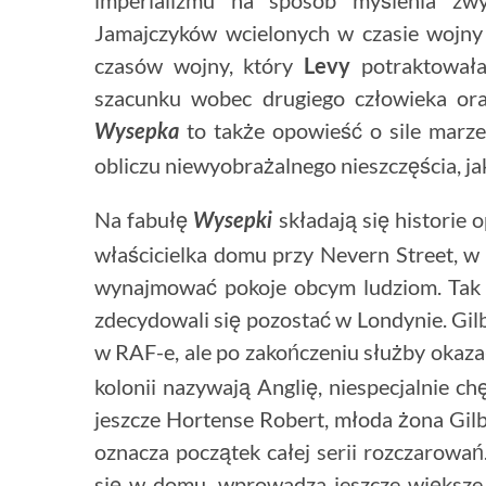
Jamajczyków wcielonych w czasie wojny
czasów wojny, który
Levy
potraktowała 
szacunku wobec drugiego człowieka ora
to także opowieść o sile marze
Wysepka
obliczu niewyobrażalnego nieszczęścia, ja
Na fabułę
składają się historie
Wysepki
właścicielka domu przy Nevern Street, w
wynajmować pokoje obcym ludziom. Tak si
zdecydowali się pozostać w Londynie. Gilb
w RAF-e, ale po zakończeniu służby okazał
kolonii nazywają Anglię, niespecjalnie c
jeszcze Hortense Robert, młoda żona Gilb
oznacza początek całej serii rozczarowa
się w domu, wprowadza jeszcze większe 