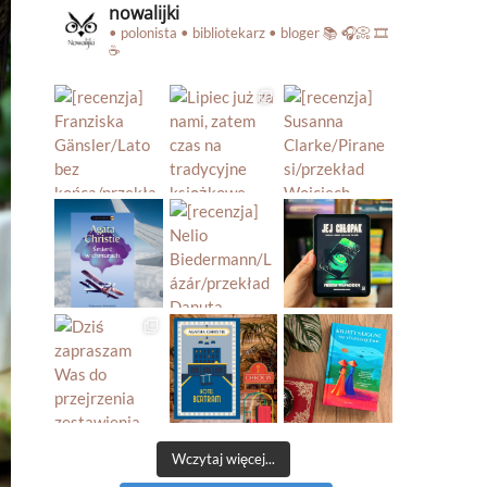
nowalijki
• polonista • bibliotekarz • bloger
📚 🎧📀 🎞️
☕️
Wczytaj więcej...