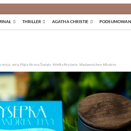
MINAŁ
THRILLER
AGATHA CHRISTIE
PODSUMOWANI
ecenzja
seria Piąta Strona Świata
Wielka Brytania
Wydawnictwo Albatros