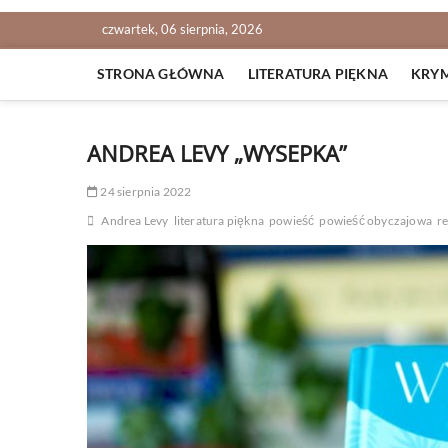
czwartek, 06 sierpnia, 2026
STRONA GŁÓWNA
LITERATURA PIĘKNA
KRY
ANDREA LEVY „WYSEPKA”
24 sierpnia 2022
Andrea Levy
literatura piękna
powieść
powieść obyczajowa
r