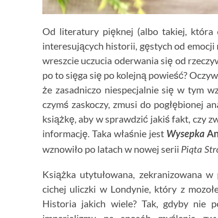
Od literatury pięknej (albo takiej, któr
interesujących historii, gęstych od emocj
wreszcie uczucia oderwania się od rzeczyw
po to sięga się po kolejną powieść? Oczywi
że zasadniczo niespecjalnie się w tym w
czymś zaskoczy, zmusi do pogłębionej an
książkę, aby w sprawdzić jakiś fakt, czy
informację. Taka właśnie jest
An
Wysepka
wznowiło po latach w nowej serii
Piąta St
Książka utytułowana, zekranizowana w p
cichej uliczki w Londynie, który z mozoł
Historia jakich wiele? Tak, gdyby nie 
imperializmu na sposób myślenia zwyk