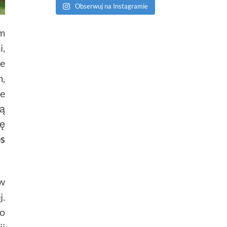
Obserwuj na Instagramie
im
i,
ie
m,
ie
ną
łę
s
ów
j.
go
ii