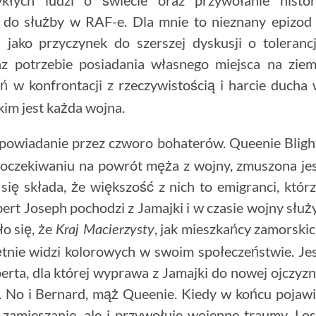
 do służby w RAF-e. Dla mnie to nieznany epizod
jako przyczynek do szerszej dyskusji o tolerancj
z potrzebie posiadania własnego miejsca na ziem
ń w konfrontacji z rzeczywistością i harcie ducha
kim jest każda wojna.
 opowiadanie przez czworo bohaterów. Queenie Bligh
 oczekiwaniu na powrót męża z wojny, zmuszona je
ę składa, że większość z nich to emigranci, któr
ert Joseph pochodzi z Jamajki i w czasie wojny służ
o się, że
, jak mieszkańcy zamorski
Kraj Macierzysty
hętnie widzi kolorowych w swoim społeczeństwie. Je
erta, dla której wyprawa z Jamajki do nowej ojczyz
ń. No i Bernard, mąż Queenie. Kiedy w końcu pojaw
zamieszanie, ale i przywołuje wojenne traumy. Lo