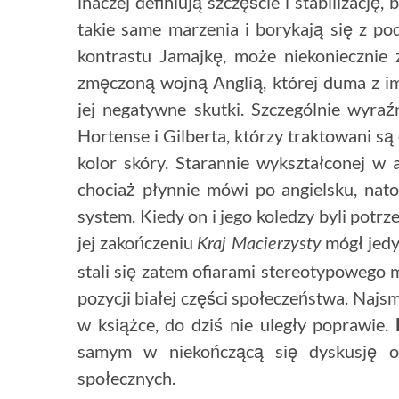
inaczej definiują szczęście i stabilizację
takie same marzenia i borykają się z p
kontrastu Jamajkę, może niekoniecznie 
zmęczoną wojną Anglią, której duma z i
jej negatywne skutki. Szczególnie wyraźn
Hortense i Gilberta, którzy traktowani s
kolor skóry. Starannie wykształconej w a
chociaż płynnie mówi po angielsku, nat
system. Kiedy on i jego koledzy byli potr
jej zakończeniu
mógł jedy
Kraj Macierzysty
stali się zatem ofiarami stereotypowego 
pozycji białej części społeczeństwa. Najs
w książce, do dziś nie uległy poprawie.
samym w niekończącą się dyskusję o 
społecznych.