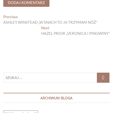
Nawigacja
Previous
Previous
post:
ASHLEY WINSTEAD „W SNACH TO JA TRZYMAM NÓŻ”
wpisu
Next
Next
post:
HAZEL PRIOR „VERONICA I PINGWINY”
SZUKAJ
…
ARCHIWUM BLOGA
ARCHIWUM