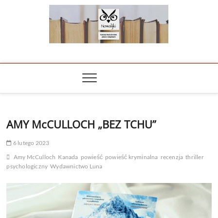
Skip
to
content
NOWALIJKI
TOMASZ RADOCHOŃSKI PISZE O KSIĄŻKACH
AMY McCULLOCH „BEZ TCHU”
6 lutego 2023
Amy McCulloch
Kanada
powieść
powieść kryminalna
recenzja
thriller
psychologiczny
Wydawnictwo Luna