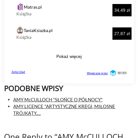
PODOBNE WPISY
AMY McCULLOCH "SŁOŃCE O PÓŁNOCY"
AMY LICENCE "ARTYSTYCZNE KRĘGI, MIŁOSNE
TRÓJKĄTY.…
One Reply to “AMY McCULLOCH