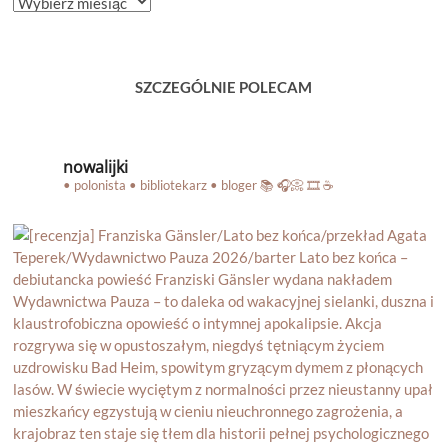
BLOGA
SZCZEGÓLNIE POLECAM
nowalijki
• polonista • bibliotekarz • bloger
📚 🎧📀 🎞️ ☕️