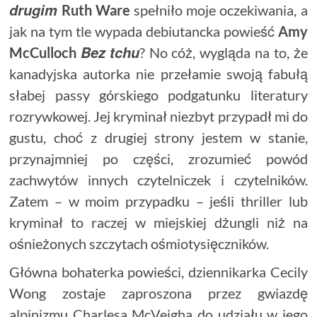
drugim
Ruth
Ware
spełniło moje oczekiwania, a
jak na tym tle wypada debiutancka powieść
Amy
Bez
tchu
McCulloch
? No cóż, wygląda na to, że
kanadyjska autorka nie przełamie swoją fabułą
słabej passy górskiego podgatunku literatury
rozrywkowej. Jej kryminał niezbyt przypadł mi do
gustu, choć z drugiej strony jestem w stanie,
przynajmniej po części, zrozumieć powód
zachwytów innych czytelniczek i czytelników.
Zatem – w moim przypadku – jeśli thriller lub
kryminał to raczej w miejskiej dżungli niż na
ośnieżonych szczytach ośmiotysięczników.
Główna bohaterka powieści, dziennikarka Cecily
Wong zostaje zaproszona przez gwiazdę
alpinizmu Charlesa McVeigha do udziału w jego