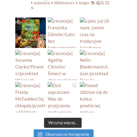
• polonista • bibliotekarz • bloger
📚 🎧📀 🎞️
☕️
Wczytaj więcej...
Obserwuj na Instagramie