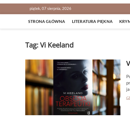
piątek, 07 sierpnia, 2026
STRONA GŁÓWNA
LITERATURA PIĘKNA
KRY
Tag:
Vi Keeland
V
P
p
ja
CZ