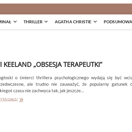
MINAŁ
THRILLER
AGATHA CHRISTIE
PODSUMOWAN
I KEELAND „OBSESJA TERAPEUTKI”
ogłoski o śmierci thrillera psychologicznego wydają się być wci
rzedwczesne, ale trudno nie zauważyć, że popularny gatunek 
kiegoś czasu nie zachwyca tak, jak jeszcze…
VI
YTAJ DALEJ
KEELAND
„OBSESJA
TERAPEUTKI”