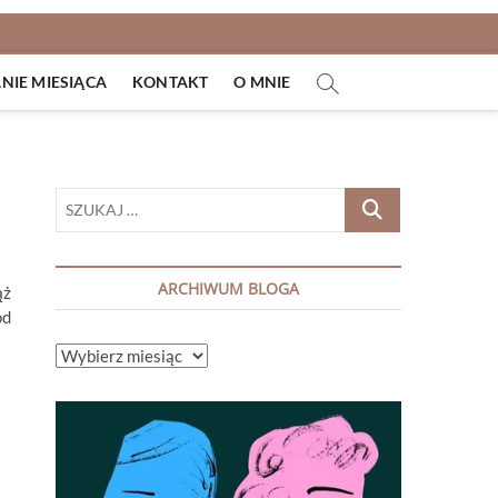
IE MIESIĄCA
KONTAKT
O MNIE
SZUKAJ
…
ARCHIWUM BLOGA
ąż
od
ARCHIWUM
BLOGA