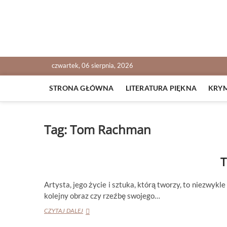
Skip
to
content
NOWALIJKI
TOMASZ RADOCHOŃSKI PISZE O KSIĄŻKACH
czwartek, 06 sierpnia, 2026
STRONA GŁÓWNA
LITERATURA PIĘKNA
KRY
Tag:
Tom Rachman
T
Artysta, jego życie i sztuka, którą tworzy, to niezwykl
kolejny obraz czy rzeźbę swojego…
TOM
CZYTAJ DALEJ
RACHMAN