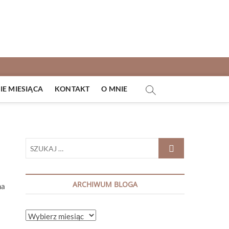
E MIESIĄCA
KONTAKT
O MNIE
SZUKAJ
…
ARCHIWUM BLOGA
na
ARCHIWUM
BLOGA