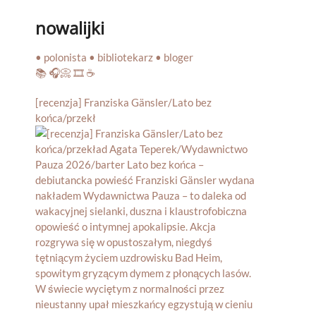
nowalijki
• polonista • bibliotekarz • bloger
📚 🎧📀 🎞️ ☕️
[recenzja] Franziska Gänsler/Lato bez
końca/przekł