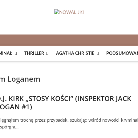
MINAŁ
THRILLER
AGATHA CHRISTIE
PODSUMOWANI
iem Loganem
.J. KIRK „STOSY KOŚCI” (INSPEKTOR JACK
OGAN #1)
a sięgnąłem trochę przez przypadek, szukając wśród nowości krymina
współgra…