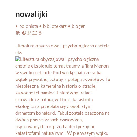
nowalijki
• polonista • bibliotekarz • bloger
📚 🎧📀 🎞️ ☕️
Literatura obyczajowa i psychologiczna chętnie
eks