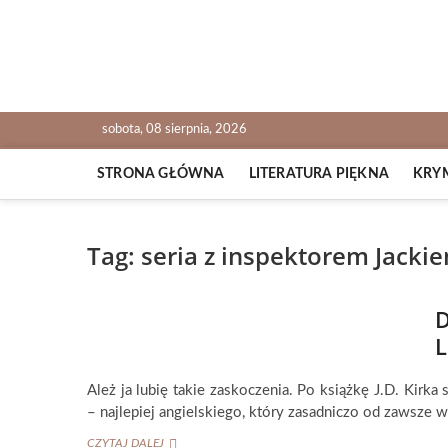
Skip
to
content
NOWALIJKI
TOMASZ RADOCHOŃSKI PISZE O KSIĄŻKACH
sobota, 08 sierpnia, 2026
STRONA GŁÓWNA
LITERATURA PIĘKNA
KRY
Tag:
seria z inspektorem Jack
D
L
Ależ ja lubię takie zaskoczenia. Po książkę J.D. Kirk
– najlepiej angielskiego, który zasadniczo od zawsze 
D.J.
CZYTAJ DALEJ