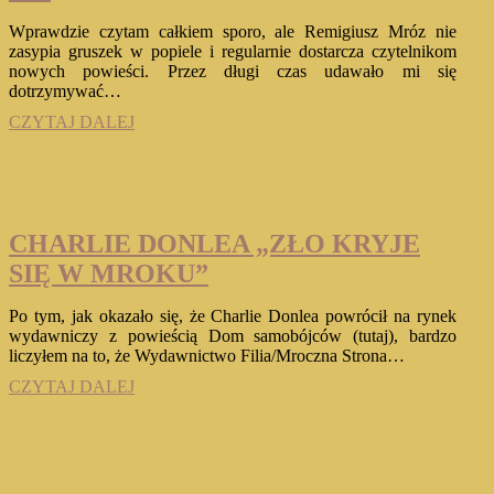
Wprawdzie czytam całkiem sporo, ale Remigiusz Mróz nie
zasypia gruszek w popiele i regularnie dostarcza czytelnikom
nowych powieści. Przez długi czas udawało mi się
dotrzymywać…
REMIGIUSZ
CZYTAJ DALEJ
MRÓZ
„WYBACZAM
CI”
CHARLIE DONLEA „ZŁO KRYJE
SIĘ W MROKU”
Po tym, jak okazało się, że Charlie Donlea powrócił na rynek
wydawniczy z powieścią Dom samobójców (tutaj), bardzo
liczyłem na to, że Wydawnictwo Filia/Mroczna Strona…
CHARLIE
CZYTAJ DALEJ
DONLEA
„ZŁO
KRYJE
SIĘ
W