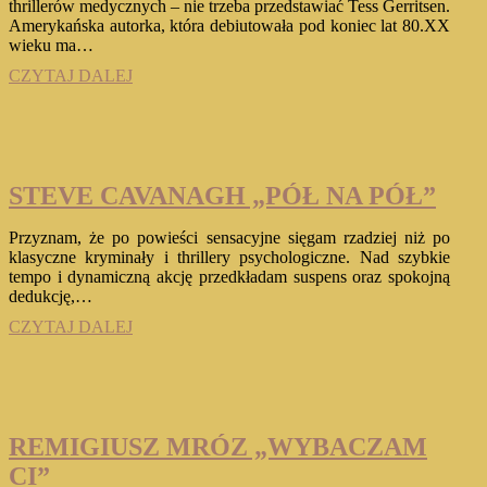
thrillerów medycznych – nie trzeba przedstawiać Tess Gerritsen.
Amerykańska autorka, która debiutowała pod koniec lat 80.XX
wieku ma…
TESS
CZYTAJ DALEJ
GERRITSEN
„WYBRZEŻE
SZPIEGÓW”
(KLUB
MARTINI
STEVE CAVANAGH „PÓŁ NA PÓŁ”
#1)
Przyznam, że po powieści sensacyjne sięgam rzadziej niż po
klasyczne kryminały i thrillery psychologiczne. Nad szybkie
tempo i dynamiczną akcję przedkładam suspens oraz spokojną
dedukcję,…
STEVE
CZYTAJ DALEJ
CAVANAGH
„PÓŁ
NA
PÓŁ”
REMIGIUSZ MRÓZ „WYBACZAM
CI”