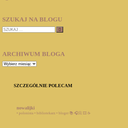
page
wpisów
SZUKAJ NA BLOGU
SZUKAJ
…
ARCHIWUM BLOGA
ARCHIWUM
BLOGA
SZCZEGÓLNIE POLECAM
nowalijki
• polonista • bibliotekarz • bloger
📚 🎧📀 🎞️ ☕️