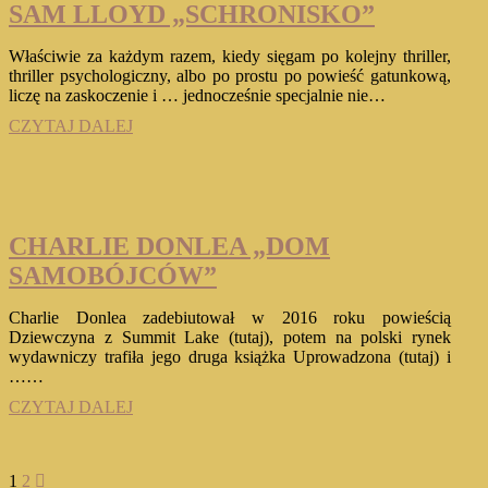
SAM LLOYD „SCHRONISKO”
MROKU”
Właściwie za każdym razem, kiedy sięgam po kolejny thriller,
thriller psychologiczny, albo po prostu po powieść gatunkową,
liczę na zaskoczenie i … jednocześnie specjalnie nie…
SAM
CZYTAJ DALEJ
LLOYD
„SCHRONISKO”
CHARLIE DONLEA „DOM
SAMOBÓJCÓW”
Charlie Donlea zadebiutował w 2016 roku powieścią
Dziewczyna z Summit Lake (tutaj), potem na polski rynek
wydawniczy trafiła jego druga książka Uprowadzona (tutaj) i
……
CHARLIE
CZYTAJ DALEJ
DONLEA
„DOM
SAMOBÓJCÓW”
Stronicowanie
Page
Page
Next
1
2