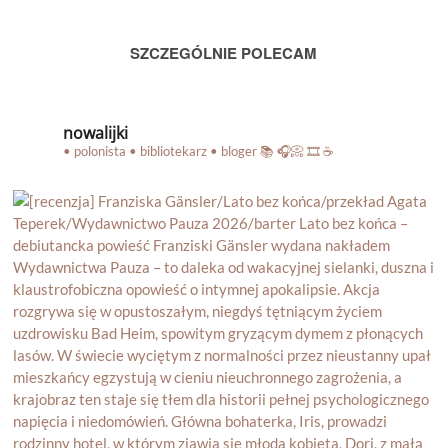
SZCZEGÓLNIE POLECAM
nowalijki
• polonista • bibliotekarz • bloger
📚 🎧📀 🎞️ ☕️