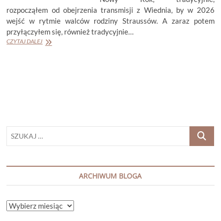
rozpocząłem od obejrzenia transmisji z Wiednia, by w 2026
wejść w rytmie walców rodziny Straussów. A zaraz potem
przyłączyłem się, również tradycyjnie…
PODSUMOWANIE
CZYTAJ DALEJ
MIESIĄCA
STYCZEŃ
2026
SZUKAJ
…
ARCHIWUM BLOGA
ARCHIWUM
BLOGA