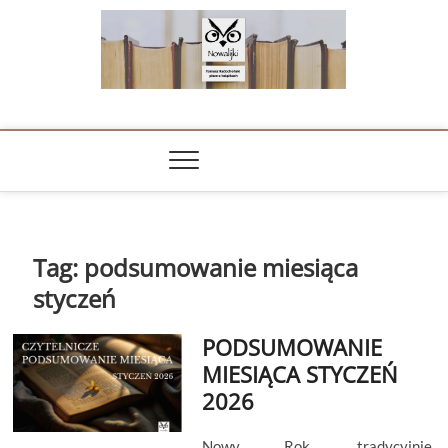
Skip
to
content
NOWALIJKI
TOMASZ RADOCHOŃSKI PISZE O KSIĄŻKACH
Tag:
podsumowanie miesiąca
styczeń
PODSUMOWANIE
MIESIĄCA STYCZEŃ
2026
Nowy Rok, tradycyjnie,