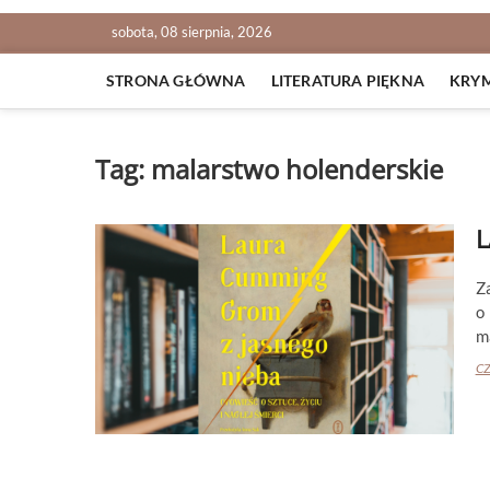
sobota, 08 sierpnia, 2026
STRONA GŁÓWNA
LITERATURA PIĘKNA
KRY
Tag:
malarstwo holenderskie
L
Z
o
m
CZ