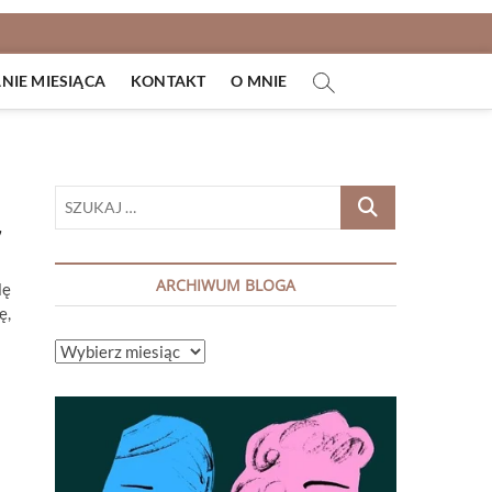
IE MIESIĄCA
KONTAKT
O MNIE
SZUKAJ
…
”
ARCHIWUM BLOGA
lę
ę,
ARCHIWUM
BLOGA