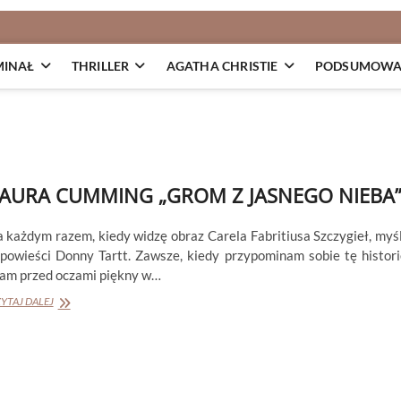
MINAŁ
THRILLER
AGATHA CHRISTIE
PODSUMOWAN
AURA CUMMING „GROM Z JASNEGO NIEBA
a każdym razem, kiedy widzę obraz Carela Fabritiusa Szczygieł, myś
 powieści Donny Tartt. Zawsze, kiedy przypominam sobie tę histori
am przed oczami piękny w…
LAURA
YTAJ DALEJ
CUMMING
„GROM
Z
JASNEGO
NIEBA”