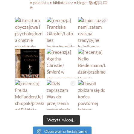
• polonista • bibliotekarz • bloger
📚 🎧📀 🎞️
☕️
Wczytaj więcej...
Obserwuj na Instagramie