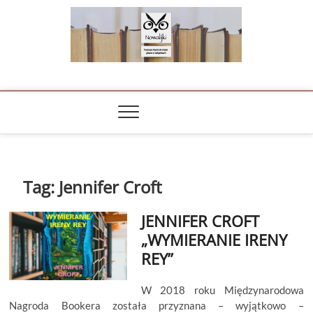
Skip
to
content
NOWALIJKI
TOMASZ RADOCHOŃSKI PISZE O KSIĄŻKACH
Tag:
Jennifer Croft
JENNIFER CROFT
„WYMIERANIE IRENY
REY”
W 2018 roku Międzynarodowa
Nagroda Bookera została przyznana – wyjątkowo –