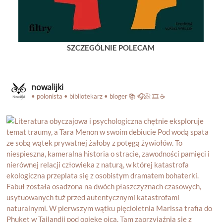
SZCZEGÓLNIE POLECAM
nowalijki
• polonista • bibliotekarz • bloger
📚 🎧📀 🎞️ ☕️