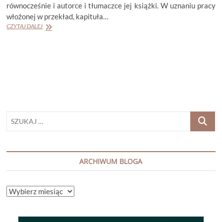
równocześnie i autorce i tłumaczce jej książki. W uznaniu pracy
włożonej w przekład, kapituła…
JENNIFER
CZYTAJ DALEJ
CROFT
„WYMIERANIE
IRENY
REY”
SZUKAJ
…
ARCHIWUM BLOGA
ARCHIWUM
BLOGA