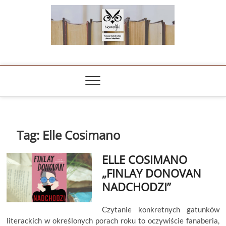
Skip
to
content
NOWALIJKI
TOMASZ RADOCHOŃSKI PISZE O KSIĄŻKACH
Tag:
Elle Cosimano
ELLE COSIMANO
„FINLAY DONOVAN
NADCHODZI”
Czytanie konkretnych gatunków
literackich w określonych porach roku to oczywiście fanaberia,