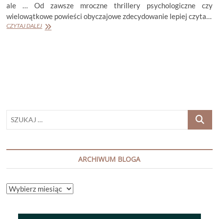
ale … Od zawsze mroczne thrillery psychologiczne czy
wielowątkowe powieści obyczajowe zdecydowanie lepiej czyta…
ELLE
CZYTAJ DALEJ
COSIMANO
„FINLAY
DONOVAN
NADCHODZI”
SZUKAJ
…
ARCHIWUM BLOGA
ARCHIWUM
BLOGA