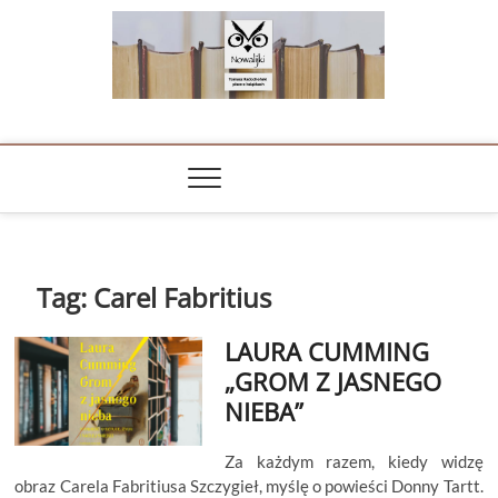
Skip
to
content
NOWALIJKI
TOMASZ RADOCHOŃSKI PISZE O KSIĄŻKACH
Tag:
Carel Fabritius
LAURA CUMMING
„GROM Z JASNEGO
NIEBA”
Za każdym razem, kiedy widzę
obraz Carela Fabritiusa Szczygieł, myślę o powieści Donny Tartt.