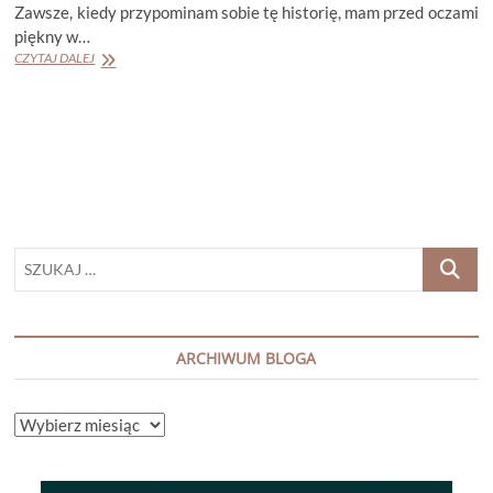
Zawsze, kiedy przypominam sobie tę historię, mam przed oczami
piękny w…
LAURA
CZYTAJ DALEJ
CUMMING
„GROM
Z
JASNEGO
NIEBA”
SZUKAJ
…
ARCHIWUM BLOGA
ARCHIWUM
BLOGA