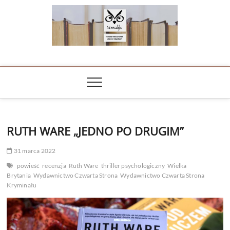
Skip
to
content
NOWALIJKI
TOMASZ RADOCHOŃSKI PISZE O KSIĄŻKACH
RUTH WARE „JEDNO PO DRUGIM”
31 marca 2022
powieść
recenzja
Ruth Ware
thriller psychologiczny
Wielka
Brytania
Wydawnictwo Czwarta Strona
Wydawnictwo Czwarta Strona
Kryminału