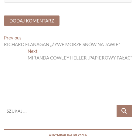
Nawigacja
Previous
Previous
post:
RICHARD FLANAGAN „ŻYWE MORZE SNÓW NA JAWIE”
wpisu
Next
Next
post:
MIRANDA COWLEY HELLER „PAPIEROWY PAŁAC”
SZUKAJ
…
ARCHIWUM BLOGA