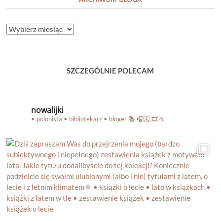
ARCHIWUM
BLOGA
SZCZEGÓLNIE POLECAM
nowalijki
• polonista • bibliotekarz • bloger
📚 🎧📀 🎞️ ☕️