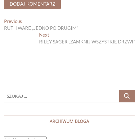
Nawigacja
Previous
Previous
post:
RUTH WARE „JEDNO PO DRUGIM”
wpisu
Next
Next
post:
RILEY SAGER „ZAMKNIJ WSZYSTKIE DRZWI”
SZUKAJ
…
ARCHIWUM BLOGA