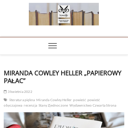
Skip
to
content
NOWALIJKI
TOMASZ RADOCHOŃSKI PISZE O KSIĄŻKACH
MIRANDA COWLEY HELLER „PAPIEROWY
PAŁAC”
3 kwietnia 2022
literatura piękna
Miranda Cowley Heller
powieść
powieść
obyczajowa
recenzja
Stany Zjednoczone
Wydawnictwo Czwarta Strona