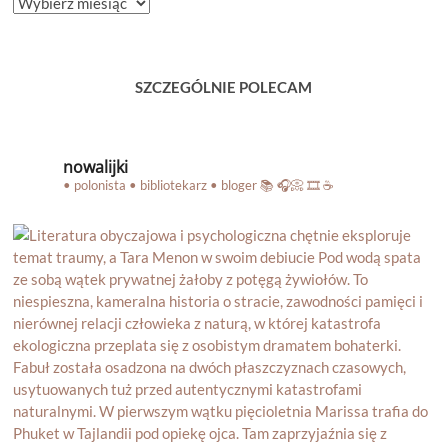
ARCHIWUM
BLOGA
SZCZEGÓLNIE POLECAM
nowalijki
• polonista • bibliotekarz • bloger
📚 🎧📀 🎞️ ☕️