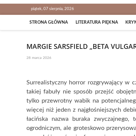
piątek, 07 sierpnia, 2026
STRONA GŁÓWNA
LITERATURA PIĘKNA
KRY
MARGIE SARSFIELD „BETA VULGAR
28 marca 2026
Surrealistyczny horror rozgrywający w
takiej fabuły nie sposób przejść obojęt
tylko przewrotny wabik na potencjalneg
więcej niż jeden z najgłośniejszych de
łacińska nazwa buraka zwyczajnego,
ogrodniczym, ale groteskowo przerysowa