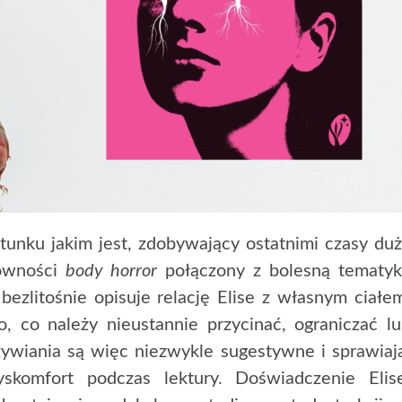
tunku jakim jest, zdobywający ostatnimi czasy du
łowności
body horror
połączony z bolesną tematyk
bezlitośnie opisuje relację Elise z własnym ciałe
o, co należy nieustannie przycinać, ograniczać l
żywiania są więc niezwykle sugestywne i sprawiaj
yskomfort podczas lektury. Doświadczenie Elis