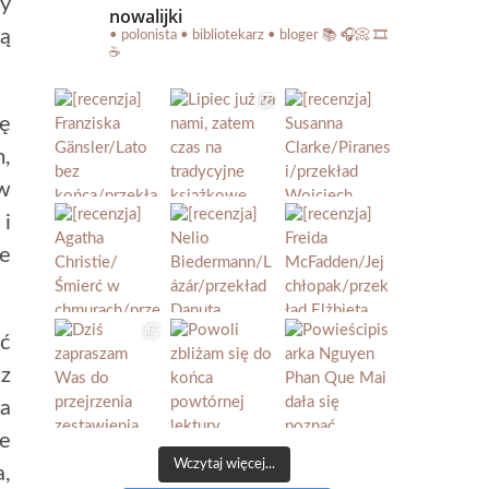
ry
nowalijki
ą
• polonista • bibliotekarz • bloger
📚 🎧📀 🎞️
☕️
ię
,
w
 i
ie
ć
ez
a
se
Wczytaj więcej...
a,