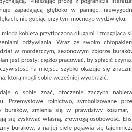
ychającą. Mieszając prozę z pogranicza literatu
onuje zapadającą głęboko w pamięć, niewygodn
lękach, nie gubiąc przy tym mocnego wydźwięku.
 młoda kobieta przytłoczona długami i zmagająca s
zeniami odżywiania. Wraz ze swoim chłopakiem
udział w morderczym, sezonowym zbiorze burakó
n jest prosty: ciężko pracować, by spłacić czynsz
eczywistość na miejscu szybko okazuje się znaczn
na, którą mogli sobie wcześniej wyobrazić.
daje o sobie znać, otoczenie zaczyna nabiera
ru. Przemysłowe rolnictwo, symbolizowane prz
y buraków, zmienia się w prawdziwy koszmar, 
ją się zyskiwać własną, złowrogą osobowość. Eli
my buraków, a na jej ciele pojawia się tajemnicz