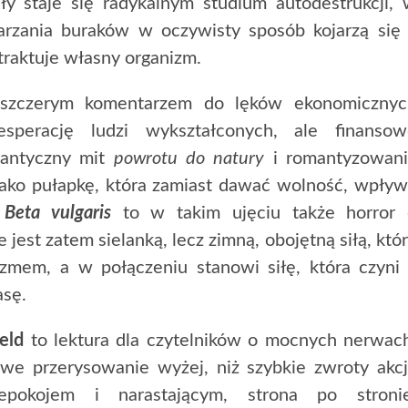
ły staje się radykalnym studium autodestrukcji,
rzania buraków w oczywisty sposób kojarzą się
traktuje własny organizm.
e szczerym komentarzem do lęków ekonomicznyc
desperację ludzi wykształconych, ale finansow
antyczny mit
powrotu do natury
i romantyzowani
ą jako pułapkę, która zamiast dawać wolność, wpły
.
Beta vulgaris
to w takim ujęciu także horror 
jest zatem sielanką, lecz zimną, obojętną siłą, któ
zmem, a w połączeniu stanowi siłę, która czyni
asę.
eld
to lektura dla czytelników o mocnych nerwac
owe przerysowanie wyżej, niż szybkie zwroty akcj
pokojem i narastającym, strona po stronie