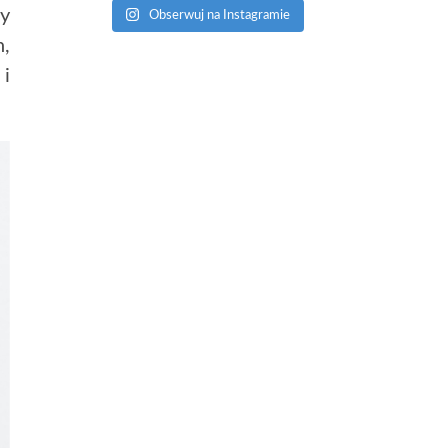
y
Obserwuj na Instagramie
h,
i