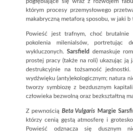
pogłębiające się wraz z rozwojem fabu
którym procesy przemysłowego przetwa
makabryczną metaforą sposobu, w jaki b 
Powieść jest trafnym, choć brutalni
pokolenia milenialsów, portretując 
wykluczonych.
Sarsfield
demaskuje rom
prostej pracy (także na roli) ukazując j
destrukcyjnie na tożsamość jednostki
wydźwięku (anty)ekologicznym; natura nie 
tworzy symbiozę z bezdusznym kapitali
człowieka bezwolną oraz bezkształtną m
Z pewnością
Beta Vulgaris
Margie Sarsfi
którzy cenią gęstą atmosferę i grotesk
Powieść odznacza się dusznym nie