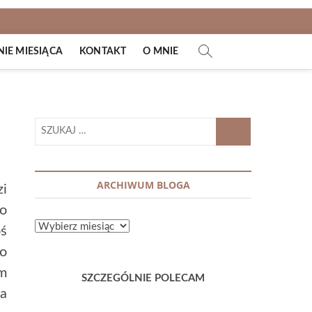
E MIESIĄCA
KONTAKT
O MNIE
SZUKAJ
…
ARCHIWUM BLOGA
zi
to
ARCHIWUM
ś
BLOGA
to
m
SZCZEGÓLNIE POLECAM
ka