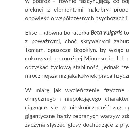
w podróż – równie fascynującą, co odp
pięknej z elementami makabry, prop
opowieść o współczesnych psychozach i 
Elise – główna bohaterka
Beta vulgaris
to
z poważnymi, choć skrywanymi zabur
Tomem, opuszcza Brooklyn, by wziąć 
cukrowych na mroźnej Minnesocie. Ich pla
odzyskać życiową stabilność, jednak rz
mroczniejsza niż jakakolwiek praca fizycz
W miarę jak wycieńczenie fizyczne 
onirycznego i niepokojącego charakte
ciągnące się w nieskończoność zagon
gigantyczne hałdy zebranych warzyw zda
zaczyna słyszeć głosy dochodzące z pryz