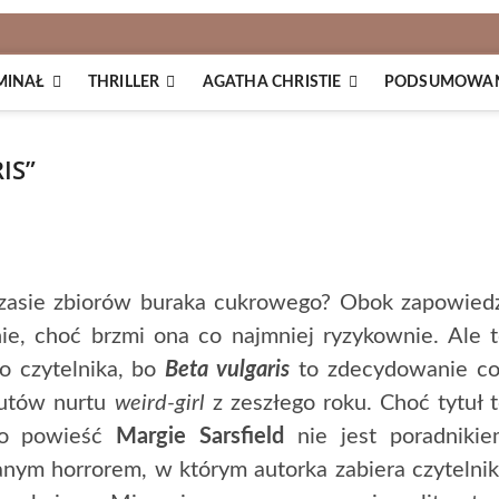
MINAŁ
THRILLER
AGATHA CHRISTIE
PODSUMOWANI
IS”
 czasie zbiorów buraka cukrowego? Obok zapowied
nie, choć brzmi ona co najmniej ryzykownie. Ale 
o czytelnika, bo
Beta vulgaris
to zdecydowanie co
biutów nurtu
weird-girl
z zeszłego roku. Choć tytuł 
 to powieść
Margie Sarsfield
nie jest poradnikie
nym horrorem, w którym autorka zabiera czytelni