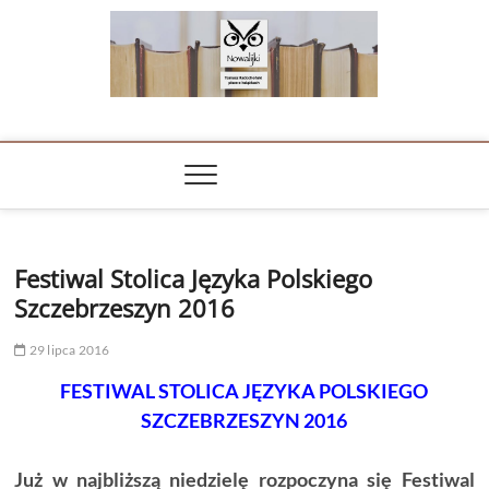
Skip
to
content
NOWALIJKI
TOMASZ RADOCHOŃSKI PISZE O KSIĄŻKACH
Festiwal Stolica Języka Polskiego
Szczebrzeszyn 2016
29 lipca 2016
FESTIWAL STOLICA JĘZYKA POLSKIEGO
SZCZEBRZESZYN 2016
Już w najbliższą niedzielę rozpoczyna się Festiwal