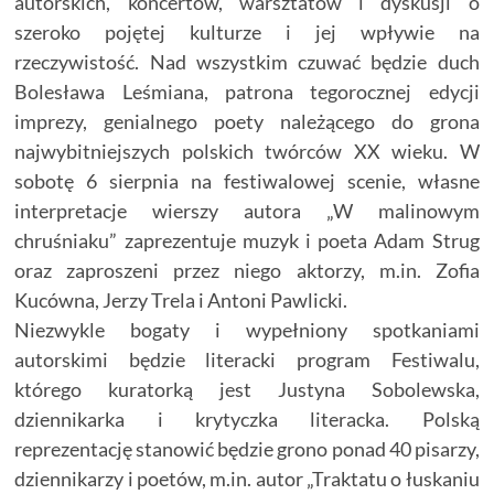
autorskich, koncertów, warsztatów i dyskusji o
szeroko pojętej kulturze i jej wpływie na
rzeczywistość. Nad wszystkim czuwać będzie duch
Bolesława Leśmiana, patrona tegorocznej edycji
imprezy, genialnego poety należącego do grona
najwybitniejszych polskich twórców XX wieku. W
sobotę 6 sierpnia na festiwalowej scenie, własne
interpretacje wierszy autora „W malinowym
chruśniaku” zaprezentuje muzyk i poeta Adam Strug
oraz zaproszeni przez niego aktorzy, m.in. Zofia
Kucówna, Jerzy Trela i Antoni Pawlicki.
Niezwykle bogaty i wypełniony spotkaniami
autorskimi będzie literacki program Festiwalu,
którego kuratorką jest Justyna Sobolewska,
dziennikarka i krytyczka literacka. Polską
reprezentację stanowić będzie grono ponad 40 pisarzy,
dziennikarzy i poetów, m.in. autor „Traktatu o łuskaniu