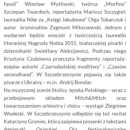
fasoli” Wiesław Myśliwski, twórca „Morfiny”
Szczepan Twardoch, reportażysta Mariusz Szczygieł,
laureatka Nike za „Księgi Jakubowe” Olga Tokarczuk i
autor
kryminałów Zygmunt Miłoszewski. Jednym z
wydarzeń będzie wieczór z twórczością laureatki
literackiej Nagrody Nobla 2015, białoruskiej pisarki i
dziennikarki Swietłany Aleksijewicz. Podczas niego
Krystyna Czubówna przeczyta fragmenty reportaży-
esejów autorki „Czarnobylskiej modlitwy” i „Czasów
secondhand”. W Szczebrzeszynie pojawią się także
pisarze z Ukrainy – m.in.
Andrij Bondar.
Na muzycznej scenie Stolicy Języka Polskiego – wraz z
przebojowym składem Mitch&Mitch oraz
towarzyszeniem orkiestry i chóru – wystąpi Zbigniew
Wodecki. W Szczebrzeszynie odbędzie się też recital
Katarzyny Groniec, która zaśpiewa piosenki z tekstami
Agnieszki Osieckiej. Dla festiwalowiczów