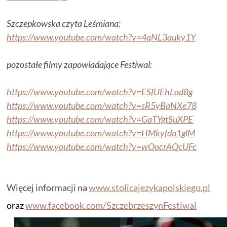
Szczepkowska czyta Leśmiana:
https://www.youtube.com/watch?v=4qNL3auky1Y
pozostałe filmy zapowiadające Festiwal:
https://www.youtube.com/watch?v=ESfUEhLod8g
https://www.youtube.com/watch?v=sR5yBaNXe78
https://www.youtube.com/watch?v=GaTYgtSuXPE
https://www.youtube.com/watch?v=HMkyfda1glM
https://www.youtube.com/watch?v=wOocrAQcUFc
Więcej informacji na
www.stolicajezykapolskiego.pl
oraz
www.facebook.com/SzczebrzeszynFestiwal