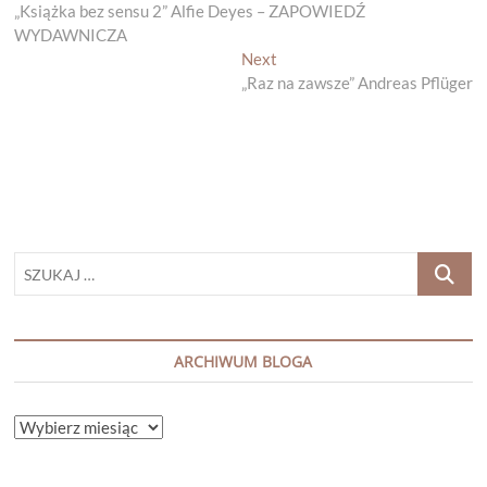
post:
„Książka bez sensu 2” Alfie Deyes – ZAPOWIEDŹ
wpisu
WYDAWNICZA
Next
Next
post:
„Raz na zawsze” Andreas Pflüger
SZUKAJ
…
ARCHIWUM BLOGA
ARCHIWUM
BLOGA