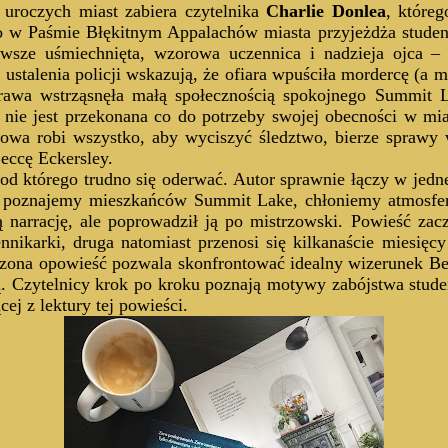
 uroczych miast zabiera czytelnika
Charlie Donlea
, które
 w Paśmie Błękitnym Appalachów miasta przyjeżdża studen
awsze uśmiechnięta, wzorowa uczennica i nadzieja ojca –
 ustalenia policji wskazują, że ofiara wpuściła mordercę (
prawa wstrząsnęła małą społecznością spokojnego Summit L
 nie jest przekonana co do potrzeby swojej obecności w mia
stanowa robi wszystko, aby wyciszyć śledztwo, bierze sprawy
eccę Eckersley.
od którego trudno się oderwać. Autor sprawnie łączy w jedne
e poznajemy mieszkańców Summit Lake, chłoniemy atmosferę
narrację, ale poprowadził ją po mistrzowski. Powieść zacz
nnikarki, druga natomiast przenosi się kilkanaście miesięc
zona opowieść pozwala skonfrontować idealny wizerunek Becc
cią. Czytelnicy krok po kroku poznają motywy zabójstwa st
cej z lektury tej powieści.