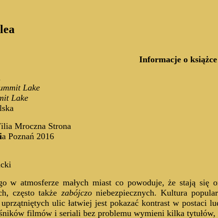
lea
Informacje o książce
a
ummit Lake
it Lake
lska
Filia Mroczna Strona
i
a Poznań 2016
ncki
ego w atmosferze małych miast
co powoduje, że stają się
ch, często także
zabójczo
niebezpiecznych. Kultura popula
przątniętych ulic łatwiej jest pokazać kontrast w postaci 
śników filmów i seriali bez problemu wymieni kilka tytułów