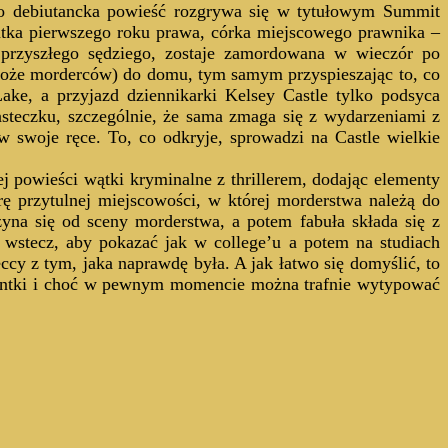
go debiutancka powieść rozgrywa się w tytułowym Summit
tka pierwszego roku prawa, córka miejscowego prawnika –
 przyszłego sędziego, zostaje zamordowana w wieczór po
a może morderców) do domu, tym samym przyspieszając to, co
ake, a przyjazd dziennikarki Kelsey Castle tylko podsyca
steczku, szczególnie, że sama zmaga się z wydarzeniami z
 w swoje ręce. To, co odkryje, sprowadzi na Castle wielkie
j powieści wątki kryminalne z thrillerem, dodając elementy
 przytulnej miejscowości, w której morderstwa należą do
yna się od sceny morderstwa, a potem fabuła składa się z
y wstecz, aby pokazać jak w college’u a potem na studiach
y z tym, jaka naprawdę była. A jak łatwo się domyślić, to
udentki i choć w pewnym momencie można trafnie wytypować