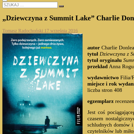
SZUKAJ
…
„Dziewczyna z Summit Lake” Charlie Don
Tomasz Radochoński
17 września 2016
autor
Charlie Donle
tytuł
Dziewczyna z S
tytuł oryginału
Summ
przekład
Anna Rogu
wydawnictwo
Filia/
miejsce i rok wydan
liczba stron 408
egzemplarz
recenze
Jest coś pociągając
czasem nostalgiczny
schludnych domów i u
czytelników lub miło