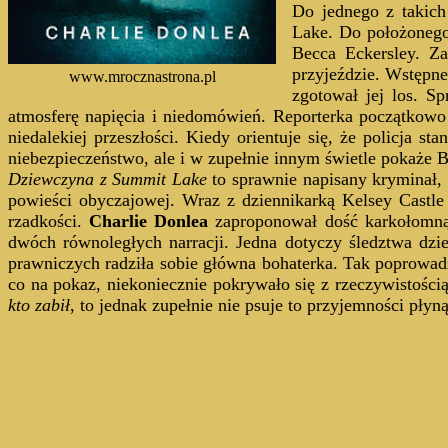
Do jednego z takich
Lake. Do położonego
Becca Eckersley. Z
przyjeździe. Wstępne
www.mrocznastrona.pl
zgotował jej los. S
atmosferę napięcia i niedomówień. Reporterka początkowo
niedalekiej przeszłości. Kiedy orientuje się, że policja 
niebezpieczeństwo, ale i w zupełnie innym świetle pokaże B
Dziewczyna z Summit Lake
to sprawnie napisany kryminał, 
powieści obyczajowej. Wraz z dziennikarką Kelsey Castl
rzadkości.
Charlie Donlea
zaproponował dość karkołomną 
dwóch równoległych narracji. Jedna dotyczy śledztwa dzie
prawniczych radziła sobie główna bohaterka. Tak poprowad
co na pokaz, niekoniecznie pokrywało się z rzeczywistoś
kto zabił
, to jednak zupełnie nie psuje to przyjemności płyną