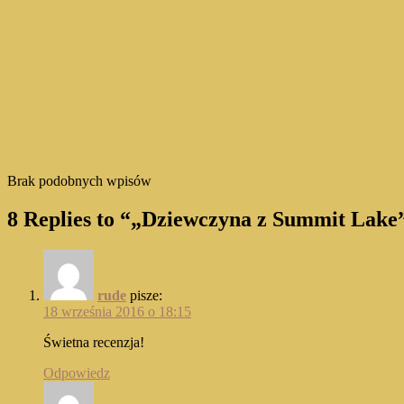
Brak podobnych wpisów
8 Replies to “„Dziewczyna z Summit Lake
rude
pisze:
18 września 2016 o 18:15
Świetna recenzja!
Odpowiedz