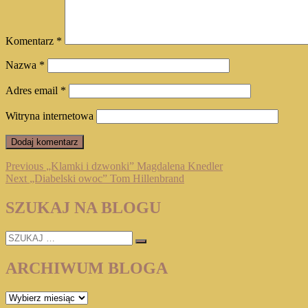
Komentarz
*
Nazwa
*
Adres email
*
Witryna internetowa
Nawigacja
Previous
Previous
„Klamki i dzwonki” Magdalena Knedler
Next
post:
Next
„Diabelski owoc” Tom Hillenbrand
wpisu
post:
SZUKAJ NA BLOGU
SZUKAJ
…
ARCHIWUM BLOGA
ARCHIWUM