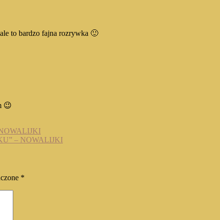
le to bardzo fajna rozrywka 🙂
m 😉
NOWALIJKI
U” – NOWALIJKI
aczone
*