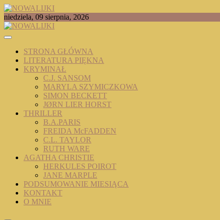
Skip
to
TOMASZ RADOCHOŃSKI PISZE O KSIĄŻKACH
niedziela, 09 sierpnia, 2026
content
NOWALIJKI
STRONA GŁÓWNA
LITERATURA PIĘKNA
KRYMINAŁ
C.J. SANSOM
MARYLA SZYMICZKOWA
SIMON BECKETT
JØRN LIER HORST
THRILLER
B.A.PARIS
FREIDA McFADDEN
C.L. TAYLOR
RUTH WARE
AGATHA CHRISTIE
HERKULES POIROT
JANE MARPLE
PODSUMOWANIE MIESIĄCA
KONTAKT
O MNIE