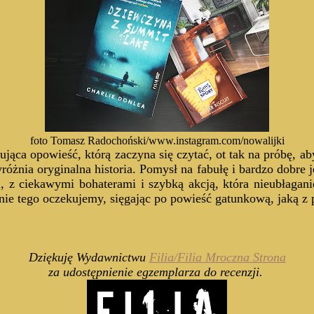
foto Tomasz Radochoński/www.instagram.com/nowalijki
ująca opowieść, którą zaczyna się czytać, ot tak na próbę, ab
óżnia oryginalna historia. Pomysł na fabułę i bardzo dobre j
ji, z ciekawymi bohaterami i szybką akcją, która nieubłagan
y nie tego oczekujemy, sięgając po powieść gatunkową, jaką z
Dziękuję Wydawnictwu
Filia/Filia Mroczna Strona
za udostępnienie egzemplarza do recenzji.