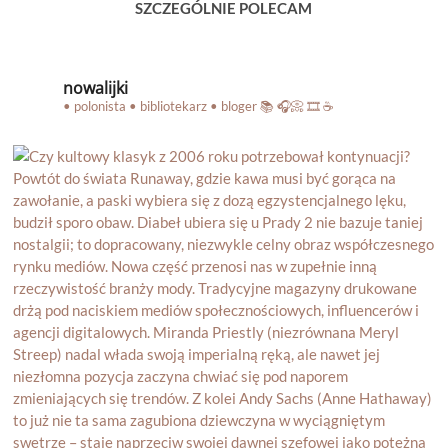
SZCZEGÓLNIE POLECAM
nowalijki
• polonista • bibliotekarz • bloger
📚 🎧📀 🎞️ ☕️