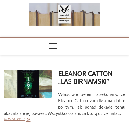
Skip
to
content
NOWALIJKI
TOMASZ RADOCHOŃSKI PISZE O KSIĄŻKACH
ELEANOR CATTON
„LAS BIRNAMSKI”
Właściwie byłem przekonany, że
Eleanor Catton zamilkła na dobre
po tym, jak ponad dekadę temu
ukazała się jej powieść Wszystko, co lśni, za którą otrzymała…
ELEANOR
CZYTAJ DALEJ
CATTON
„LAS