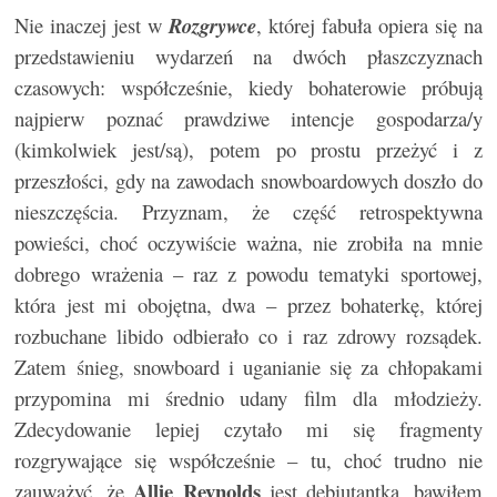
Nie inaczej jest w
Rozgrywce
, której fabuła opiera się na
przedstawieniu wydarzeń na dwóch płaszczyznach
czasowych: współcześnie, kiedy bohaterowie próbują
najpierw poznać prawdziwe intencje gospodarza/y
(kimkolwiek jest/są), potem po prostu przeżyć i z
przeszłości, gdy na zawodach snowboardowych doszło do
nieszczęścia. Przyznam, że część retrospektywna
powieści, choć oczywiście ważna, nie zrobiła na mnie
dobrego wrażenia – raz z powodu tematyki sportowej,
która jest mi obojętna, dwa – przez bohaterkę, której
rozbuchane libido odbierało co i raz zdrowy rozsądek.
Zatem śnieg, snowboard i uganianie się za chłopakami
przypomina mi średnio udany film dla młodzieży.
Zdecydowanie lepiej czytało mi się fragmenty
rozgrywające się współcześnie – tu, choć trudno nie
Allie Reynolds
zauważyć, że
jest debiutantką, bawiłem