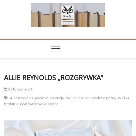
Skip
to
content
NOWALIJKI
TOMASZ RADOCHOŃSKI PISZE O KSIĄŻKACH
ALLIE REYNOLDS „ROZGRYWKA”
26 lutego 2021
Allie Reynolds
powieść
recenzja
thriller
thriller psychologiczny
Wielka
Brytania
Wydawnictwo Albatros