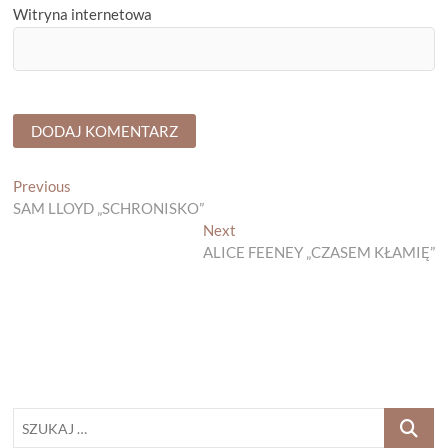
Witryna internetowa
Nawigacja
Previous
Previous
post:
SAM LLOYD „SCHRONISKO”
wpisu
Next
Next
post:
ALICE FEENEY „CZASEM KŁAMIĘ”
SZUKAJ
…