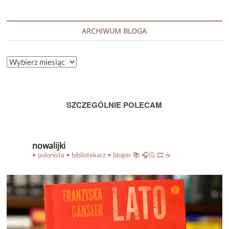
ARCHIWUM BLOGA
ARCHIWUM
BLOGA
SZCZEGÓLNIE POLECAM
nowalijki
• polonista • bibliotekarz • bloger
📚 🎧📀 🎞️ ☕️